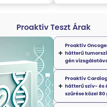
Proaktív Teszt Árak
Proaktív Oncogen
hátterű tumorsz
gén vizsgálatáv
Proaktív Cardiog
hátterű szív- és
szűrése közel 80