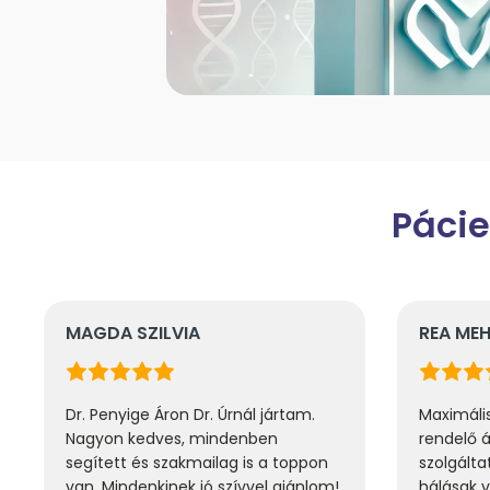
Pácie
VIA
REA MEHL
n Dr. Úrnál jártam.
Maximálisan elégedettek vagyu
s, mindenben
rendelő által nyújtott
akmailag is a toppon
szolgáltatásokkal. Különösen
ek jó szívvel ajánlom!
hálásak vagyunk az ambuláns