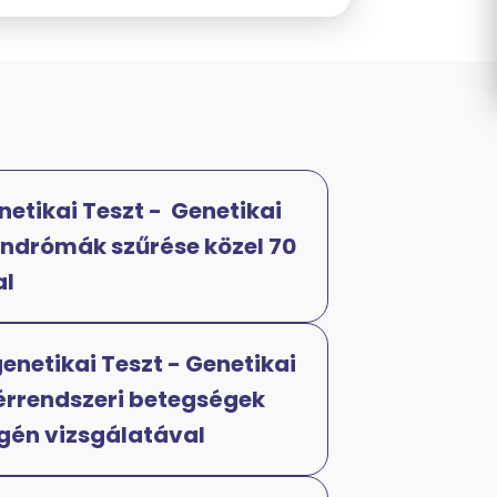
etikai Teszt - Genetikai
indrómák szűrése közel 70
al
enetikai Teszt - Genetikai
 érrendszeri betegségek
 gén vizsgálatával