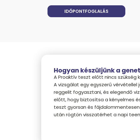
IDŐPONTFOGLALÁS
Hogyan készüljünk a genet
A Proaktív teszt előtt nincs szükség 
A vizsgálat egy egyszerű vérvétellel j
reggelit fogyasztani, és elegendő viz
előtt, hogy biztosítsa a kényelmes é
teszt gyorsan és fájdalommentesen za
után rögtön visszatérhet a napi tee