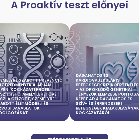
A Proaktív teszt előnyei
DAGANATOS ÉS
ZEMÉLYRE SZABOTT PREVENCIÓ
KARDIOVASZKULÁRIS
AZ EREDMÉNYEK ALAPJÁN
BETEGSÉGEK RIZIKÓÉRTÉKELÉS
YÉNI KOCKÁZATI PROFIL
– AZ ÖRÖKLŐDŐ GENETIKAI
SZÍTHETŐ, AMELY LEHETŐVÉ
TÉNYEZŐK ELEMZÉSE PONTOSA
SZI A CÉLZOTT, SZEMÉLYRE
KÉPET AD A DAGANATOS ÉS
ABOTT ÉLETMÓDBELI ÉS
SZÍV- ÉS ÉRRENDSZERI
RVOSI JAVASLATOK
BETEGSÉGEK KIALAKULÁSÁNAK
IDOLGOZÁSÁT.
KOCKÁZATÁRÓL.