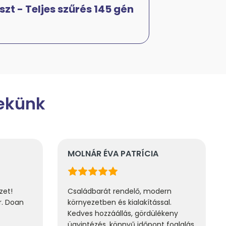
szt - Teljes szűrés 145 gén
nekünk
LNÁR ÉVA PATRÍCIA
LÉTAY BIANKA
ládbarát rendelő, modern
Dr. Kuti Ákos a legesl
nyezetben és kialakítással.
nőgyógyász a világon
ves hozzáállás, gördülékeny
figyelmes és kedves,
intézés, könnyű időpont foglalás
nagyon hálás vagyok n