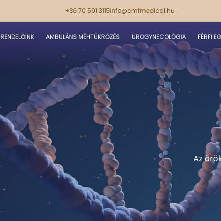
+36 70 591 3115
info@cmfmedical.hu
RENDELŐINK
AMBULÁNS MÉHTÜKRÖZÉS
UROGYNECOLÓGIA
FÉRFI E
Az örö