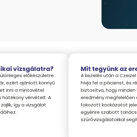
ikai vizsgálatra?
Mit tegyünk az e
különleges előkészületre.
A kezelés után a Czeize
ár, ezért ajánlott könnyű
hívja fel a pácienst, és
et inni a mintavétel
biztosítva, hogy minden 
s hatékony vérvételt. A
eredmény megfelelően é
jlik, így a vizsgálat
fokozott kockázatot jele
ndőihez.
egyénre szabott tanács
szűrővizsgálatokkal segí