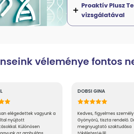
Proaktív Plusz Te
vizsgálatával
nseink véleménye fontos 
DOBSI GINA
MO
nk a
Kedves, figyelmes személyzet!
Csa
Gyönyörű, tiszta rendelő. Dr. Doan
kör
megnyugtató szaktudása
Ked
tökéletes!🙏🏼
ügy