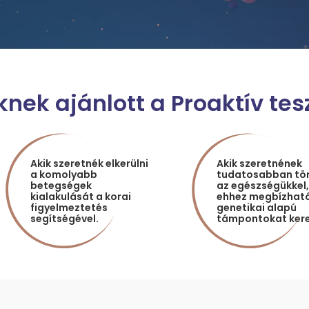
knek ajánlott a Proaktív tes
Akik szeretnék elkerülni
Akik szeretnének
a komolyabb
tudatosabban tö
betegségek
az egészségükkel,
kialakulását a korai
ehhez megbízható
figyelmeztetés
genetikai alapú
segítségével.
támpontokat kere