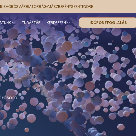
PILISVÖRÖSVÁR
BIATORBÁGY
JÁSZBERÉNY
SZENTENDRE
ATUNK
TUDÁSTÁR
KÉRDEZZEN
IDŐPONTFOGLALÁS
űrésére