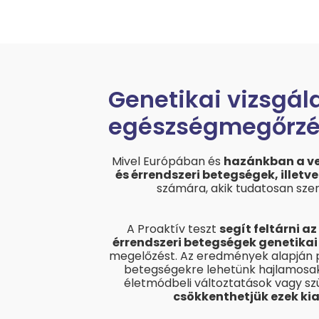
Genetikai vizsgál
egészségmegőrzé
Mivel Európában és
hazánkban a vez
és érrendszeri betegségek, illetve
számára, akik tudatosan sze
A Proaktív teszt
segít feltárni a
érrendszeri betegségek genetikai
megelőzést. Az eredmények alapján 
betegségekre lehetünk hajlamosak,
életmódbeli változtatások vagy sz
csökkenthetjük ezek ki