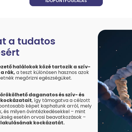
IDŐPONTFOGLALÁS
at a tudatos
sért
ető halálokok közé tartozik a szív-
 a rák,
a teszt különösen hasznos azok
retnék megőrizni egészségüket.
z örökölhető daganatos és szív- és
 kockázatait
, így támogatva a célzott
pontosabb képet kaphatunk arról, mely
 és milyen óvintézkedésekkel – mint
ükség esetén orvosi beavatkozások –
alakulásának kockázatát.