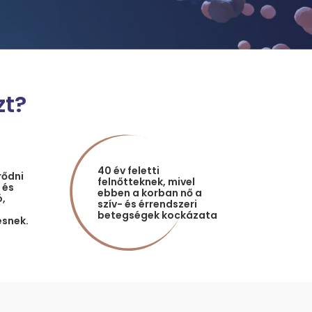
zt?
40 év feletti
rődni
felnőtteknek, mivel
 és
ebben a korban nő a
,
szív- és érrendszeri
betegségek kockázata
snek.