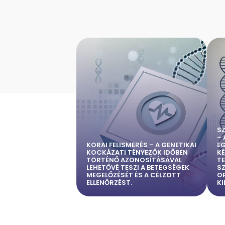
S
– 
KORAI FELISMERÉS – A GENETIKAI
EG
KOCKÁZATI TÉNYEZŐK IDŐBEN
KÉ
TÖRTÉNŐ AZONOSÍTÁSÁVAL
TE
LEHETŐVÉ TESZI A BETEGSÉGEK
SZ
MEGELŐZÉSÉT ÉS A CÉLZOTT
O
ELLENŐRZÉST.
K