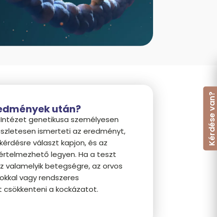
Kérdése van
redmények után?
l Intézet genetikusa személyesen
 részletesen ismerteti az eredményt,
kérdésre választ kapjon, és az
rtelmezhető legyen. Ha a teszt
z valamelyik betegségre, az orvos
okkal vagy rendszeres
t csökkenteni a kockázatot.