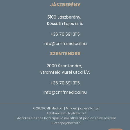
JÁSZBERÉNY
5100 Jászberény,
Kossuth Lajos u. 5.
+36 70 591 3115
info@cmfmedical.hu
SZENTENDRE
2000 Szentendre,
Stromfeld Aurél utca 1/A
+36 70 591 3115
info@cmfmedical.hu
© 2026 CMF Medical | Minden jog fenntartva.
Adatvédelmi Nyilatkozat
Adatkezeléshez hozzájáruló nyilatkozat pácienseink részére
Betegtájékoztató