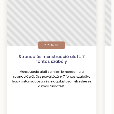
2026.07.07.
Strandolás menstruáció alatt: 7
fontos szabály
Menstruáció alatt sem kell lemondania a
A
strandolásról. Összegyűjtöttünk 7 fontos szabályt,
b
hogy biztonságosan és magabiztosan élvezhesse
v
a nyári fürdőzést.