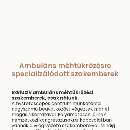
Szerda: ZÁRVA
Csütörtök: ZÁRVA
Péntek: 16:00-20:00
Szombat: ZÁRVA
Vasárnap: ZÁRVA
Ambuláns méhtükrözésre
specializálódott szakemberek
Exkluzív ambuláns méhtükrözési
szakemberek, csak nálunk.
A hysteroscopos centrum munkatársai
nagyszámú beavatkozást végeztek már el,
magas sikerrátával. Folyamatosan járnak
nemzetközi kongresszusokra, kapcsolatban
vannak a világ vezető szakembereivel. Mindig