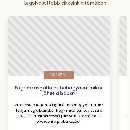
Legolvasottabb cikkeink a témában
2026.07.30.
Fogamzásgátló abbahagyása: mikor
jöhet a baba?
Mi történik a fogamzásgátló abbahagyása után?
A
Tudja meg cikkünkből, hogy mikor térhet vissza a
a
ciklus és a termékenység, illetve mikor érdemes
mi
elkezdeni a próbálkozást.