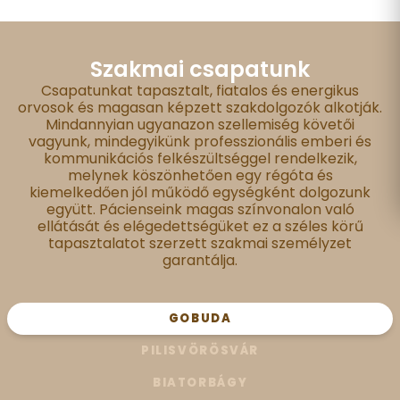
Szakmai csapatunk
Csapatunkat tapasztalt, fiatalos és energikus
orvosok és magasan képzett szakdolgozók alkotják.
Mindannyian ugyanazon szellemiség követői
vagyunk, mindegyikünk professzionális emberi és
kommunikációs felkészültséggel rendelkezik,
melynek köszönhetően egy régóta és
kiemelkedően jól működő egységként dolgozunk
együtt. Pácienseink magas színvonalon való
ellátását és elégedettségüket ez a széles körű
tapasztalatot szerzett szakmai személyzet
garantálja.
GOBUDA
PILISVÖRÖSVÁR
BIATORBÁGY