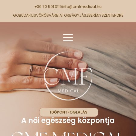
+36 70 591 3115
info@cmfmedical.hu
GOBUDA
PILISVÖRÖSVÁR
BIATORBÁGY
JÁSZBERÉNY
SZENTENDRE
IDŐPONTFOGLALÁS
A női egészség központja