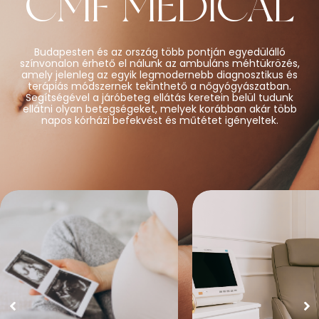
CMF MEDICAL
Budapesten és az ország több pontján egyedülálló
színvonalon érhető el nálunk az ambuláns méhtükrözés,
amely jelenleg az egyik legmodernebb diagnosztikus és
terápiás módszernek tekinthető a nőgyógyászatban.
Segítségével a járóbeteg ellátás keretein belül tudunk
ellátni olyan betegségeket, melyek korábban akár több
napos kórházi befekvést és műtétet igényeltek.