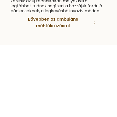
keresik az új technikákat, melyekkel a
legtöbbet tudnak segíteni a hozzájuk forduló
pácienseknek, a legkevésbé invazív módon.
Bővebben az ambuláns
méhtükrözésről