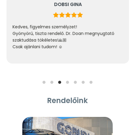
DOBSI GINA
Kedves, figyelmes személyzet!
Gyönyörű, tiszta rendelő. Dr. Doan megnyugtató
szaktudása tökéletes!🙏🏼
Csak ajánlani tudom! ☺️
Rendelőink