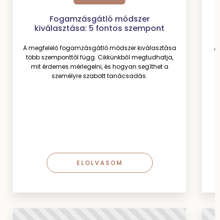
Fogamzásgátló módszer
kiválasztása: 5 fontos szempont
A megfelelő fogamzásgátló módszer kiválasztása
A
több szemponttól függ. Cikkünkből megtudhatja,
mit érdemes mérlegelni, és hogyan segíthet a
személyre szabott tanácsadás.
ELOLVASOM