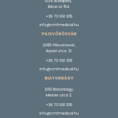
1034 Budapest,
Bécsi út 154.
+36 70 591 3115
info@cmfmedical.hu
PILISVÖRÖSVÁR
2085 Pilisvörösvár,
Árpád utca. 21.
+36 70 591 3115
info@cmfmedical.hu
BIATORBÁGY
2051 Biatorbágy,
Mester utca 2.
+36 70 591 3115
info@cmfmedical.hu