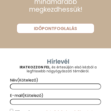
mihamarabb
megkezdhessük!
IDŐPONTFOGLALÁS
Hírlevél
IRATKOZZON FEL
, és értesüljön első kézből a
legfrissebb nőgyógyászati témákról.
Név
(Kötelező)
E-mail
(Kötelező)
Consent
(Kötelező)