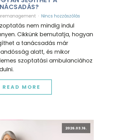
NÁCSADÁS?
uremanagement
Nincs hozzászólás
szoptatás nem mindig indul
nnyen. Cikkünk bemutatja, hogyan
gíthet a tanácsadás már
andósság alatt, és mikor
demes szoptatási ambulanciához
dulni.
READ MORE
2026.03.16.