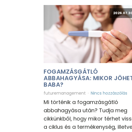
2026.07.30
FOGAMZÁSGÁTLÓ
ABBAHAGYÁSA: MIKOR JÖHET
BABA?
futuremanagement
Nincs hozzászólás
Mi történik a fogamzásgátló
abbahagyása után? Tudja meg
cikkünkből, hogy mikor térhet vis
a ciklus és a termékenység, illetv