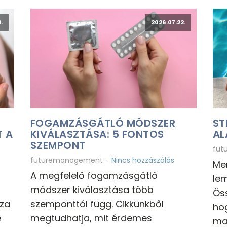
.
2026.07.22.
FOGAMZÁSGÁTLÓ MÓDSZER
ST
 A
KIVÁLASZTÁSA: 5 FONTOS
AL
SZEMPONT
fut
futuremanagement
Nincs hozzászólás
Men
A megfelelő fogamzásgátló
lem
módszer kiválasztása több
Öss
sza
szemponttól függ. Cikkünkből
ho
e
megtudhatja, mit érdemes
ma