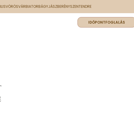
PILISVÖRÖSVÁR
BIATORBÁGY
JÁSZBERÉNY
SZENTENDRE
ATUNK
TUDÁSTÁR
KÉRDEZZEN
IDŐPONTFOGLALÁS
t
e