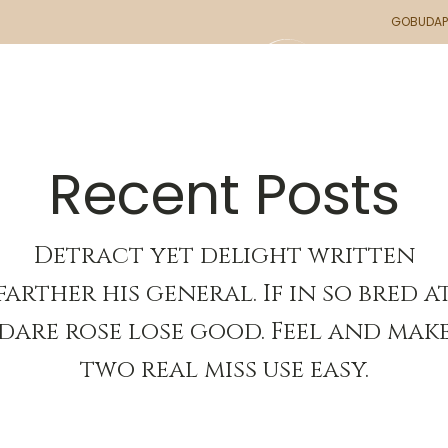
GOBUDA
GÉSZSÉG
SZOLGÁLTATÁSAINK
ÁRAINK
CSAP
Recent Posts
Detract yet delight written
farther his general. If in so bred a
dare rose lose good. Feel and mak
two real miss use easy.