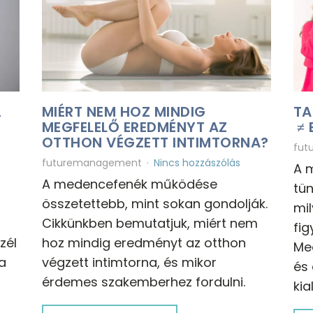
,
MIÉRT NEM HOZ MINDIG
TA
MEGFELELŐ EREDMÉNYT AZ
≠ 
OTTHON VÉGZETT INTIMTORNA?
fut
futuremanagement
Nincs hozzászólás
A 
i
A medencefenék működése
tün
összetettebb, mint sokan gondolják.
mil
Cikkünkben bemutatjuk, miért nem
fig
zél
hoz mindig eredményt az otthon
Me
a
végzett intimtorna, és mikor
és 
érdemes szakemberhez fordulni.
kia