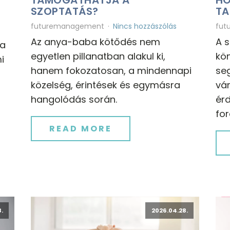
SZOPTATÁS?
TA
futuremanagement
Nincs hozzászólás
fut
Az anya-baba kötődés nem
A 
ja
egyetlen pillanatban alakul ki,
kö
i
hanem fokozatosan, a mindennapi
se
közelség, érintések és egymásra
vár
hangolódás során.
ér
for
READ MORE
.
2026.04.28.