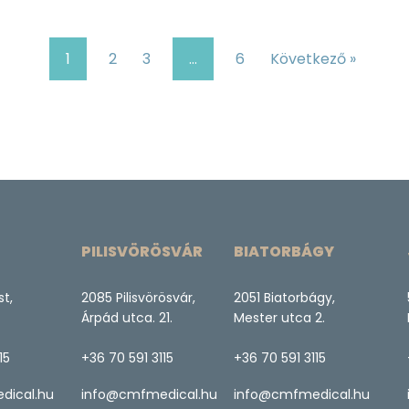
1
2
3
…
6
Következő »
PILISVÖRÖSVÁR
BIATORBÁGY
st,
2085 Pilisvörösvár,
2051 Biatorbágy,
Árpád utca. 21.
Mester utca 2.
15
+36 70 591 3115
+36 70 591 3115
dical.hu
info@cmfmedical.hu
info@cmfmedical.hu