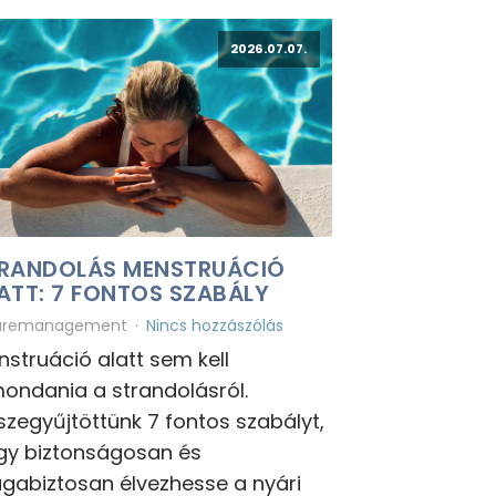
2026.07.07.
RANDOLÁS MENSTRUÁCIÓ
ATT: 7 FONTOS SZABÁLY
uremanagement
Nincs hozzászólás
struáció alatt sem kell
ondania a strandolásról.
zegyűjtöttünk 7 fontos szabályt,
gy biztonságosan és
gabiztosan élvezhesse a nyári