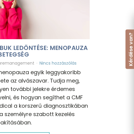
Kérdése van
BUK LEDÖNTÉSE: MENOPAUZA
BETEGSÉG
uremanagement
Nincs hozzászólás
menopauza egyik leggyakoribb
ete az alvászavar. Tudja meg,
yen további jelekre érdemes
yelni, és hogyan segíthet a CMF
dical a korszerű diagnosztikában
a személyre szabott kezelés
lakításában.