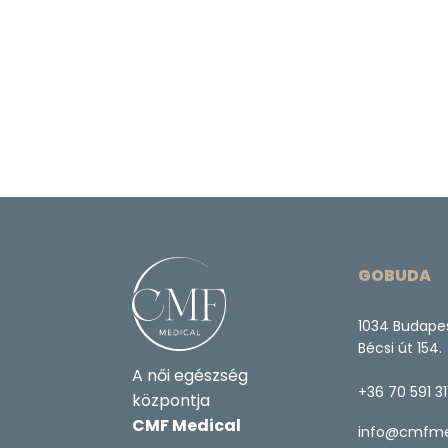
GOBUDA
1034 Budape
Bécsi út 154.
A női egészség
+36 70 591 31
központja
CMF Medical
info@cmfme