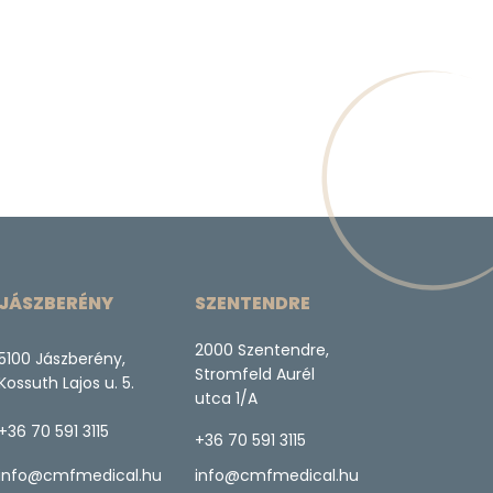
JÁSZBERÉNY
SZENTENDRE
2000 Szentendre,
5100 Jászberény,
Stromfeld Aurél
Kossuth Lajos u. 5.
utca 1/A
+36 70 591 3115
+36 70 591 3115
info@cmfmedical.hu
info@cmfmedical.hu