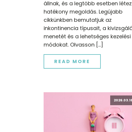
állnak, és a legtöbb esetben létez
hatékony megoldás. Legújabb
cikkünkben bemutatjuk az
inkontinencia típusait, a kivizsgál
menetét és a lehetséges kezelési
módokat. Olvasson […]
READ MORE
2026.03.16