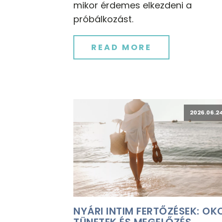
mikor érdemes elkezdeni a
próbálkozást.
READ MORE
2026.06.24
NYÁRI INTIM FERTŐZÉSEK: OK
TÜNETEK ÉS MEGELŐZÉS