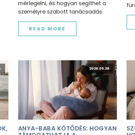
mérlegelni, és hogyan segíthet a
für
személyre szabott tanácsadás.
READ MORE
.
2026.05.28.
OK,
ANYA-BABA KÖTŐDÉS: HOGYAN
SZ
TÁMOGATHATJA A
HO