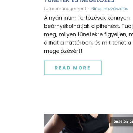
futuremanagement
Nincs hozzászólás
A nyári intim fertőzések könnyen
beárnyékolhatják a pihenést. Tud
meg, milyen tünetekre figyeljen, m
állhat a háttérben, és mit tehet a
megelőzésért!
READ MORE
2026.04.28